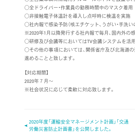
○全ドライバー・作業員の勤務時間中のマスク着用
○非接触電子体温計を導入し点呼時に検温を実施
○社内報で感染予防（咳エチケット、うがい・手洗い
※2020年1月以降発行する社内報で毎月、国内外
○研修及び会議等においてはTV会議システムを活
○その他の事項においては、関係省庁及び北海道
進めることと致します。
【対応期間】
2020年７月～
※社会状況に応じて柔軟に対応致します。
2020年度「運輸安全マネージメント計画」「交通
労働災害防止計画書」を公開しました。